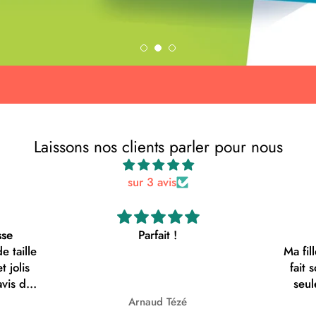
Laissons nos clients parler pour nous
sur 3 avis
sse
Parfait !
 taille
Ma fil
t jolis
fait 
avis de
seul
a ce
facile
Arnaud Tézé