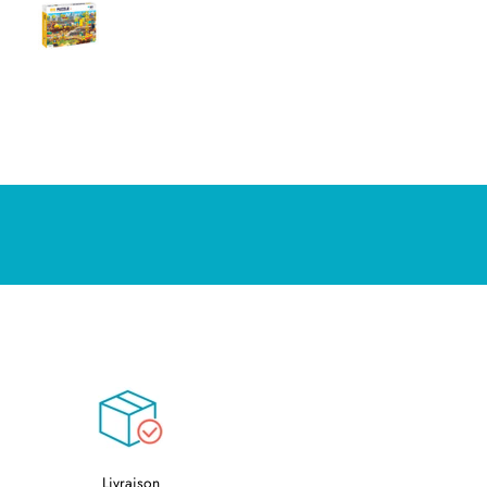
signs très réussi. Je
commande. Mathieu
Livraison