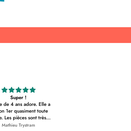
Super !
le de 4 ans adore. Elle a
son 1er quasiment toute
e. Les pièces sont très
s à prendre en main. les
Mathieu Trystram