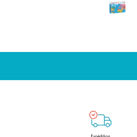
support qui les amuse b
!
Expédition